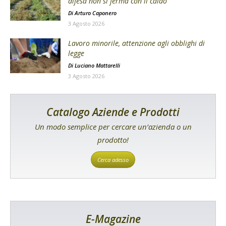
difesa non si ferma con il caldo
Di
Arturo Caponero
3 Agosto 2026
Lavoro minorile, attenzione agli obblighi di
legge
Di
Luciano Mattarelli
3 Agosto 2026
Catalogo Aziende e Prodotti
Un modo semplice per cercare un’azienda o un
prodotto!
Cerca adesso
E-Magazine