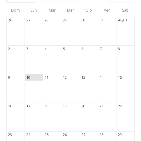
Events
Eve
Type
List
Cal
Dom
Lun
Mar
Mer
Gio
Ven
Sab
Tabs
26
27
28
29
30
31
Aug 1
2
3
4
5
6
7
8
9
10
11
12
13
14
15
16
17
18
19
20
21
22
23
24
25
26
27
28
29