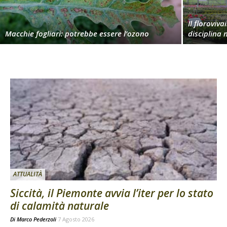
Il floroviv
Macchie fogliari: potrebbe essere l’ozono
disciplina 
ATTUALITÀ
Siccità, il Piemonte avvia l’iter per lo stato
di calamità naturale
Di
Marco Pederzoli
7 Agosto 2026