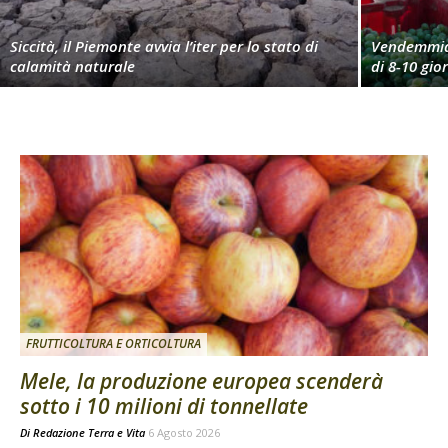
Siccità, il Piemonte avvia l’iter per lo stato di
Vendemmia 
calamità naturale
di 8-10 gio
FRUTTICOLTURA E ORTICOLTURA
Mele, la produzione europea scenderà
sotto i 10 milioni di tonnellate
Di
Redazione Terra e Vita
6 Agosto 2026