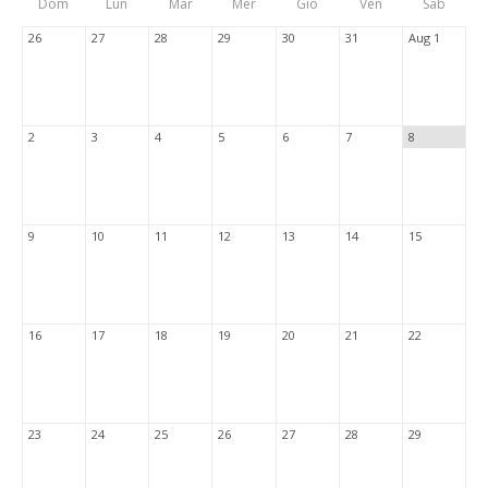
Dom
Lun
Mar
Mer
Gio
Ven
Sab
Tabs
26
27
28
29
30
31
Aug 1
2
3
4
5
6
7
8
9
10
11
12
13
14
15
16
17
18
19
20
21
22
23
24
25
26
27
28
29