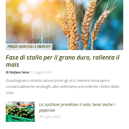
PREZZI AGRICOLI E MERCATI
Fase di stallo per il grano duro, rallenta il
mais
Di
Stefano Serra
31 Luglio 2026
Guadagnano intanto alcuni punti gli orzi, mentre rimangono
sostanzialmente analoghi alla settimana precedente i listini della
soia
Le zucchine prendono il volo, bene anche i
peperoni
28 Luglio 2026