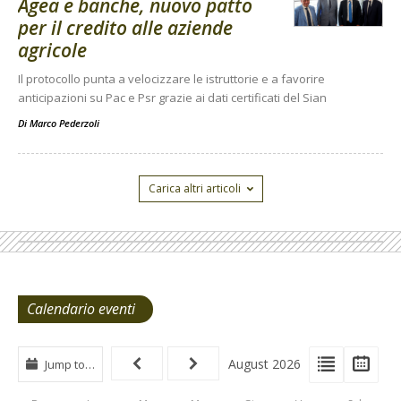
Agea e banche, nuovo patto
per il credito alle aziende
agricole
Il protocollo punta a velocizzare le istruttorie e a favorire
anticipazioni su Pac e Psr grazie ai dati certificati del Sian
Di
Marco Pederzoli
Carica altri articoli
Calendario eventi
View
View
Vie
August 2026
Jump to…
Events
Eve
Type
List
Cal