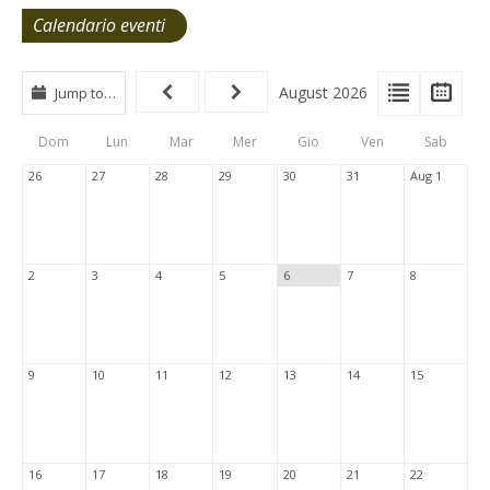
Calendario eventi
View
View
Vie
August 2026
Jump to…
Events
Eve
Type
List
Cal
Dom
Lun
Mar
Mer
Gio
Ven
Sab
Tabs
26
27
28
29
30
31
Aug 1
2
3
4
5
6
7
8
9
10
11
12
13
14
15
16
17
18
19
20
21
22