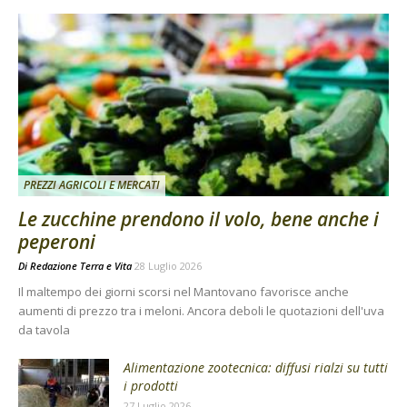
PREZZI AGRICOLI E MERCATI
Le zucchine prendono il volo, bene anche i
peperoni
Di
Redazione Terra e Vita
28 Luglio 2026
Il maltempo dei giorni scorsi nel Mantovano favorisce anche
aumenti di prezzo tra i meloni. Ancora deboli le quotazioni dell'uva
da tavola
Alimentazione zootecnica: diffusi rialzi su tutti
i prodotti
27 Luglio 2026