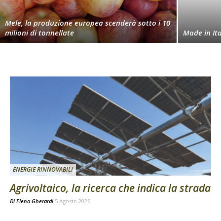
Mele, la produzione europea scenderà sotto i 10
milioni di tonnellate
Made in Ita
ENERGIE RINNOVABILI
Agrivoltaico, la ricerca che indica la strada
Di
Elena Gherardi
5 Agosto 2026