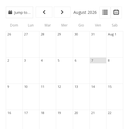
View
View
Vie
August 2026
Jump to…
Events
Eve
Type
List
Cal
Dom
Lun
Mar
Mer
Gio
Ven
Sab
Tabs
26
27
28
29
30
31
Aug 1
2
3
4
5
6
7
8
9
10
11
12
13
14
15
16
17
18
19
20
21
22