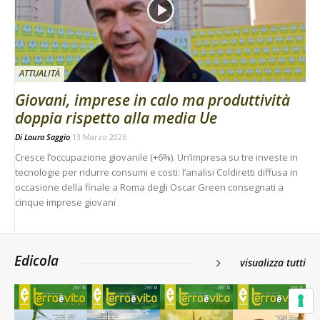
ATTUALITÀ
Giovani, imprese in calo ma produttività
doppia rispetto alla media Ue
Di
Laura Saggio
13 Marzo 2026
Cresce l’occupazione giovanile (+6%). Un’impresa su tre investe in
tecnologie per ridurre consumi e costi: l’analisi Coldiretti diffusa in
occasione della finale a Roma degli Oscar Green consegnati a
cinque imprese giovani
Edicola
visualizza tutti