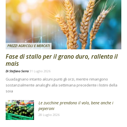
PREZZI AGRICOLI E MERCATI
Fase di stallo per il grano duro, rallenta il
mais
Di
Stefano Serra
31 Luglio 2026
Guadagnano intanto alcuni punti gli orzi, mentre rimangono
sostanzialmente analoghi alla settimana precedente i listini della
soia
Le zucchine prendono il volo, bene anche i
peperoni
28 Luglio 2026