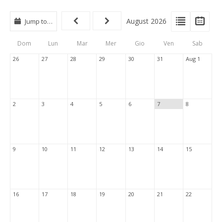
View
View
Vie
August 2026
Jump to…
Events
Eve
Type
List
Cal
Dom
Lun
Mar
Mer
Gio
Ven
Sab
Tabs
26
27
28
29
30
31
Aug 1
2
3
4
5
6
7
8
9
10
11
12
13
14
15
16
17
18
19
20
21
22