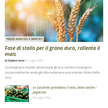
PREZZI AGRICOLI E MERCATI
Fase di stallo per il grano duro, rallenta il
mais
Di
Stefano Serra
31 Luglio 2026
Guadagnano intanto alcuni punti gli orzi, mentre rimangono
sostanzialmente analoghi alla settimana precedente i listini della
soia
Le zucchine prendono il volo, bene anche i
peperoni
28 Luglio 2026