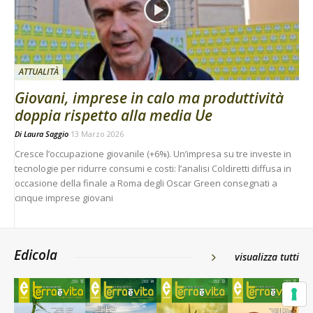
ATTUALITÀ
Giovani, imprese in calo ma produttività
doppia rispetto alla media Ue
Di
Laura Saggio
13 Marzo 2026
Cresce l’occupazione giovanile (+6%). Un’impresa su tre investe in
tecnologie per ridurre consumi e costi: l’analisi Coldiretti diffusa in
occasione della finale a Roma degli Oscar Green consegnati a
cinque imprese giovani
Edicola
visualizza tutti