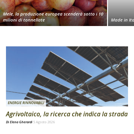
Mele, la produzione europea scenderà sotto i 10
milioni di tonnellate
Made in Ita
ENERGIE RINNOVABILI
Agrivoltaico, la ricerca che indica la strada
Di
Elena Gherardi
5 Agosto 2026