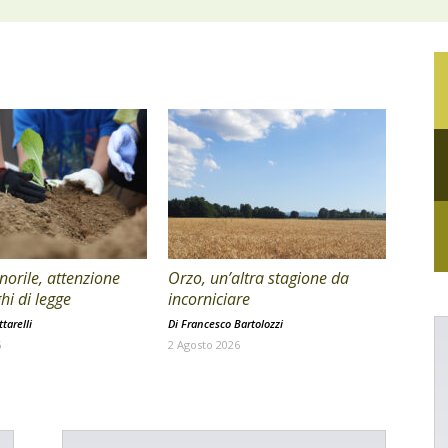
orile, attenzione
Orzo, un’altra stagione da
hi di legge
incorniciare
tarelli
Di
Francesco Bartolozzi
6
2 Agosto 2026