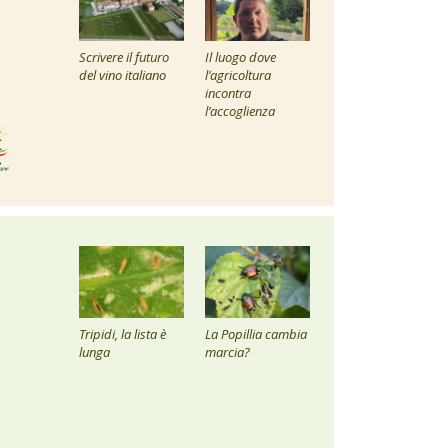
Scrivere il futuro
Il luogo dove
del vino italiano
l’agricoltura
incontra
l’accoglienza
Tripidi, la lista è
La Popillia cambia
lunga
marcia?