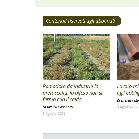
Contenuti riservati agli abbonati
Pomodoro da industria in
Lavoro min
preraccolta, la difesa non si
agli obblig
ferma con il caldo
Di
Luciano Mat
Di
Arturo Caponero
3 Agosto 202
3 Agosto 2026