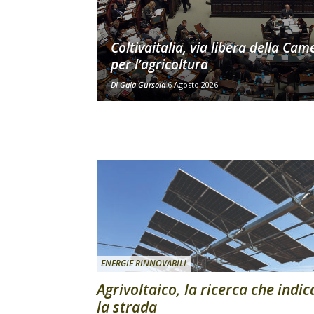
Coltivaitalia, via libera della Cam
per l’agricoltura
Di
Gaia Gursola
6 Agosto 2026
ENERGIE RINNOVABILI
Agrivoltaico, la ricerca che indic
la strada