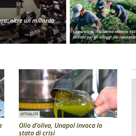
era: oltre un miliardo
Caporalato, il Governo stanzia 150
milioni per gli alloggi dei lavorator
ATTUALITÀ
a
Olio d’oliva, Unapol invoca lo
stato di crisi