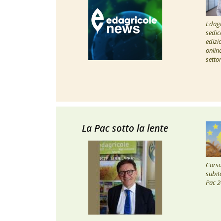
Edagr
sedic
edizi
onlin
setto
La Pac sotto la lente
Corsa 
subito
Pac 