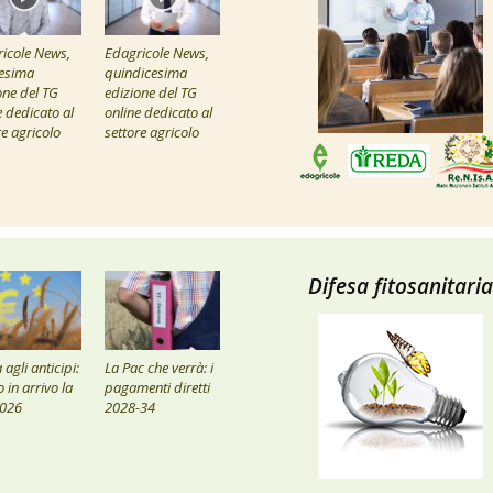
icole News,
Edagricole News,
esima
quindicesima
one del TG
edizione del TG
e dedicato al
online dedicato al
re agricolo
settore agricolo
Difesa fitosanitaria
agli anticipi:
La Pac che verrà: i
 in arrivo la
pagamenti diretti
2026
2028-34