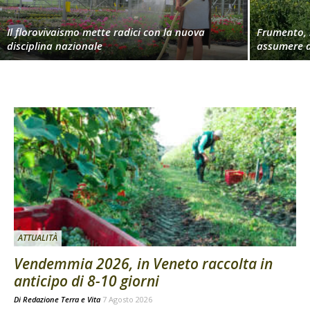
Il florovivaismo mette radici con la nuova
Frumento, 
disciplina nazionale
assumere d
ATTUALITÀ
Vendemmia 2026, in Veneto raccolta in
anticipo di 8-10 giorni
Di
Redazione Terra e Vita
7 Agosto 2026