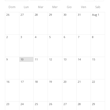
Events
Eve
Type
List
Cal
Dom
Lun
Mar
Mer
Gio
Ven
Sab
Tabs
26
27
28
29
30
31
Aug 1
2
3
4
5
6
7
8
9
10
11
12
13
14
15
16
17
18
19
20
21
22
23
24
25
26
27
28
29