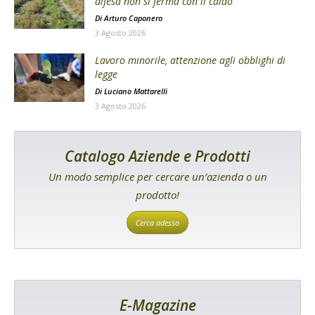
difesa non si ferma con il caldo
Di
Arturo Caponero
3 Agosto 2026
Lavoro minorile, attenzione agli obblighi di
legge
Di
Luciano Mattarelli
3 Agosto 2026
Catalogo Aziende e Prodotti
Un modo semplice per cercare un’azienda o un
prodotto!
Cerca adesso
E-Magazine