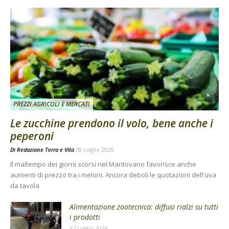
PREZZI AGRICOLI E MERCATI
Le zucchine prendono il volo, bene anche i
peperoni
Di
Redazione Terra e Vita
28 Luglio 2026
Il maltempo dei giorni scorsi nel Mantovano favorisce anche
aumenti di prezzo tra i meloni. Ancora deboli le quotazioni dell'uva
da tavola
Alimentazione zootecnica: diffusi rialzi su tutti
i prodotti
27 Luglio 2026