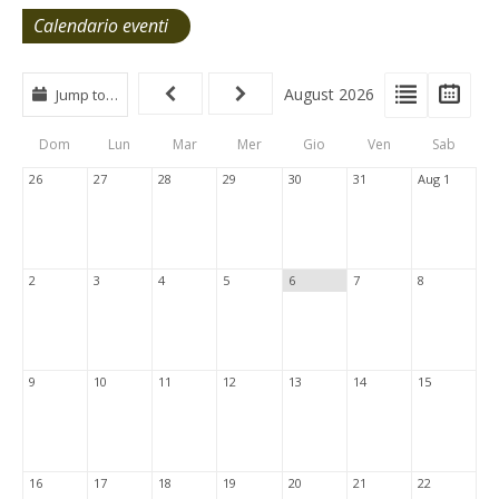
Calendario eventi
View
View
Vie
August 2026
Jump to…
Events
Eve
Type
List
Cal
Dom
Lun
Mar
Mer
Gio
Ven
Sab
Tabs
26
27
28
29
30
31
Aug 1
2
3
4
5
6
7
8
9
10
11
12
13
14
15
16
17
18
19
20
21
22