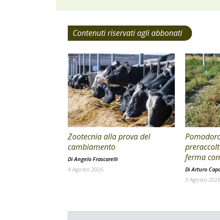
Contenuti riservati agli abbonati
Zootecnia alla prova del
Pomodoro 
cambiamento
preraccolt
ferma con 
Di
Angelo Frascarelli
4 Agosto 2026
Di
Arturo Cap
3 Agosto 202