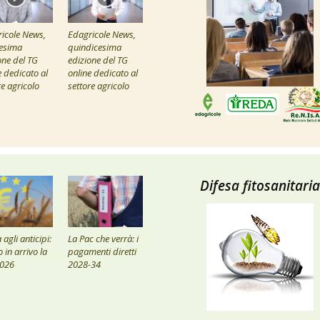
icole News,
Edagricole News,
esima
quindicesima
one del TG
edizione del TG
e dedicato al
online dedicato al
re agricolo
settore agricolo
Difesa fitosanitaria
agli anticipi:
La Pac che verrà: i
 in arrivo la
pagamenti diretti
2026
2028-34