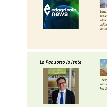
Edagr
sedic
edizi
onlin
setto
La Pac sotto la lente
Corsa 
subito
Pac 