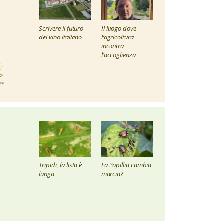
Scrivere il futuro
Il luogo dove
del vino italiano
l’agricoltura
incontra
l’accoglienza
Tripidi, la lista è
La Popillia cambia
lunga
marcia?