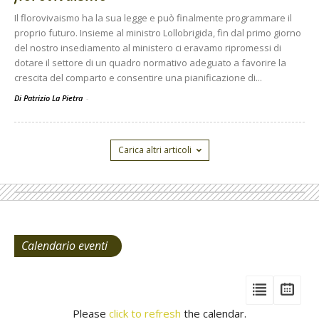
Il florovivaismo ha la sua legge e può finalmente programmare il
proprio futuro. Insieme al ministro Lollobrigida, fin dal primo giorno
del nostro insediamento al ministero ci eravamo ripromessi di
dotare il settore di un quadro normativo adeguato a favorire la
crescita del comparto e consentire una pianificazione di...
Di Patrizio La Pietra
-
Carica altri articoli
Calendario eventi
View
View
Vie
Events
Eve
Type
Please
click to refresh
the calendar.
List
Cal