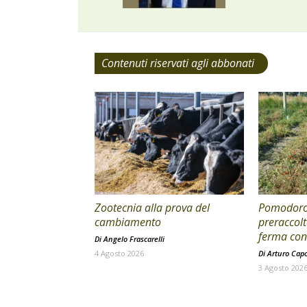
Contenuti riservati agli abbonati
Zootecnia alla prova del
Pomodoro 
cambiamento
preraccolt
ferma con 
Di
Angelo Frascarelli
4 Agosto 2026
Di
Arturo Cap
3 Agosto 202