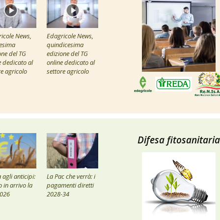
icole News,
Edagricole News,
esima
quindicesima
one del TG
edizione del TG
e dedicato al
online dedicato al
re agricolo
settore agricolo
Difesa fitosanitaria
agli anticipi:
La Pac che verrà: i
 in arrivo la
pagamenti diretti
2026
2028-34