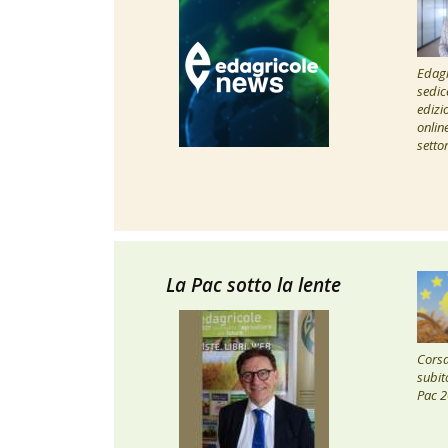
Edagr
sedic
edizi
onlin
setto
La Pac sotto la lente
Corsa 
subito
Pac 