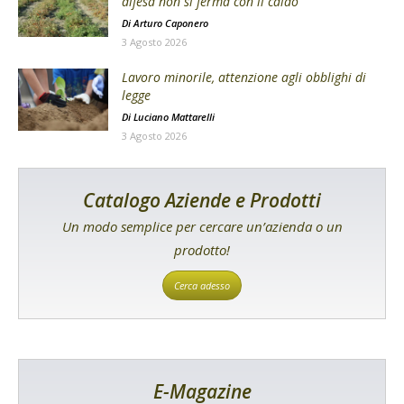
difesa non si ferma con il caldo
Di
Arturo Caponero
3 Agosto 2026
Lavoro minorile, attenzione agli obblighi di
legge
Di
Luciano Mattarelli
3 Agosto 2026
Catalogo Aziende e Prodotti
Un modo semplice per cercare un’azienda o un
prodotto!
Cerca adesso
E-Magazine