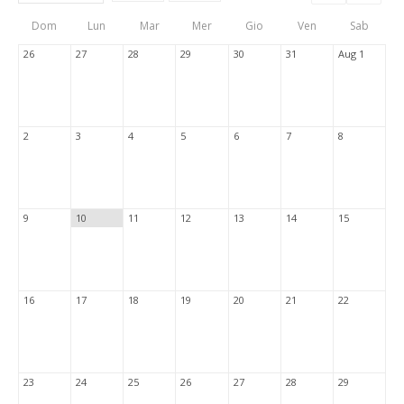
Events
Eve
Type
List
Cal
Dom
Lun
Mar
Mer
Gio
Ven
Sab
Tabs
26
27
28
29
30
31
Aug 1
2
3
4
5
6
7
8
9
10
11
12
13
14
15
16
17
18
19
20
21
22
23
24
25
26
27
28
29