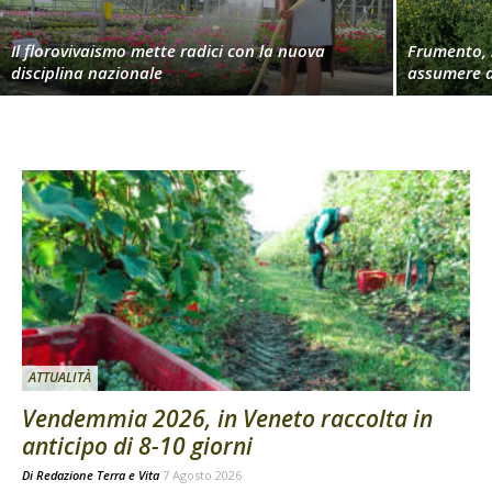
Il florovivaismo mette radici con la nuova
Frumento, 
disciplina nazionale
assumere d
ATTUALITÀ
Vendemmia 2026, in Veneto raccolta in
anticipo di 8-10 giorni
Di
Redazione Terra e Vita
7 Agosto 2026