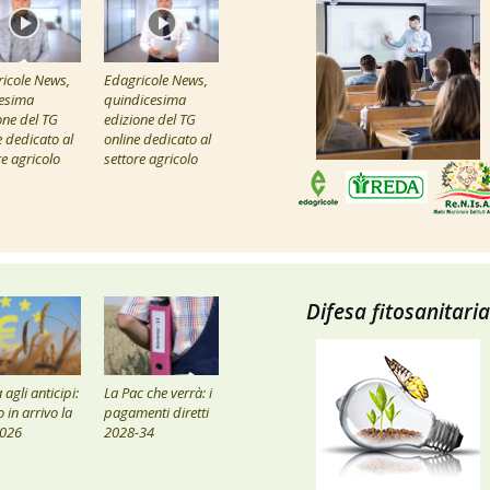
icole News,
Edagricole News,
esima
quindicesima
one del TG
edizione del TG
e dedicato al
online dedicato al
re agricolo
settore agricolo
Difesa fitosanitaria
agli anticipi:
La Pac che verrà: i
 in arrivo la
pagamenti diretti
2026
2028-34