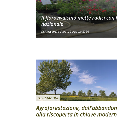
Il florovivaismo mette radici con 
nazionale
Di
Alessandra Caputo
9 Agosto 2026
FORESTAZIONE
Agroforestazione, dall’abbando
alla riscoperta in chiave moder