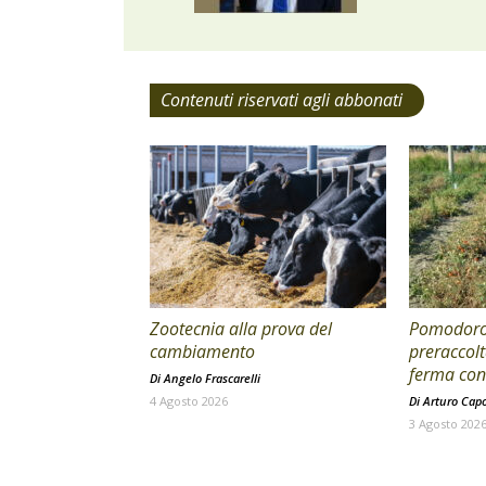
Contenuti riservati agli abbonati
Zootecnia alla prova del
Pomodoro 
cambiamento
preraccolt
ferma con 
Di
Angelo Frascarelli
4 Agosto 2026
Di
Arturo Cap
3 Agosto 202