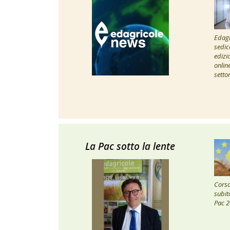
Edagr
sedic
edizi
onlin
setto
La Pac sotto la lente
Corsa 
subito
Pac 