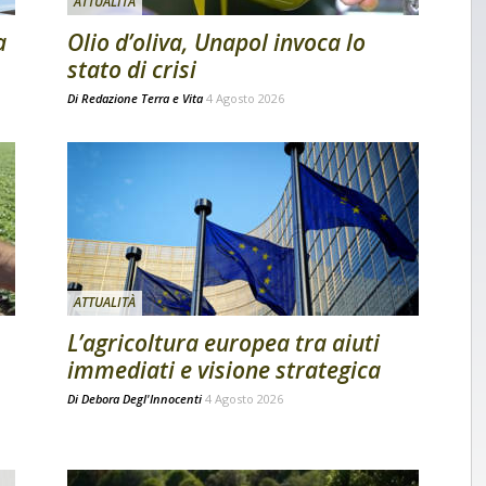
ATTUALITÀ
a
Olio d’oliva, Unapol invoca lo
stato di crisi
Di
Redazione Terra e Vita
4 Agosto 2026
ATTUALITÀ
L’agricoltura europea tra aiuti
immediati e visione strategica
Di
Debora Degl'Innocenti
4 Agosto 2026