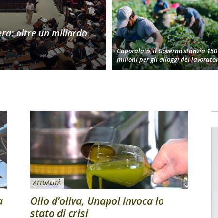
era: oltre un miliardo
Caporalato, il Governo stanzia 150
milioni per gli alloggi dei lavorator
ATTUALITÀ
a
Olio d’oliva, Unapol invoca lo
stato di crisi