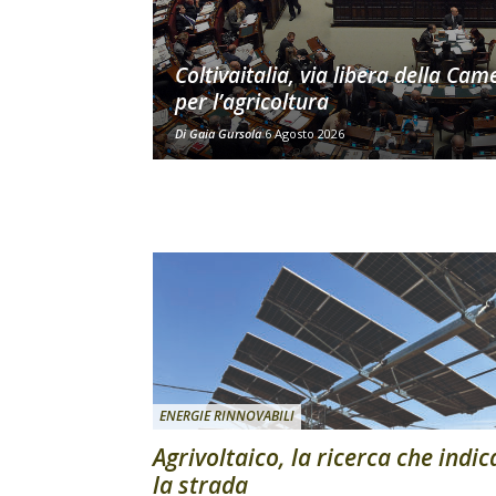
Coltivaitalia, via libera della Cam
per l’agricoltura
Di
Gaia Gursola
6 Agosto 2026
ENERGIE RINNOVABILI
Agrivoltaico, la ricerca che indic
la strada