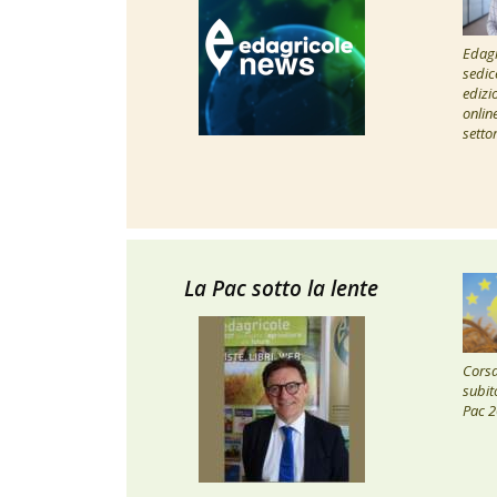
Edagr
sedic
edizi
onlin
setto
La Pac sotto la lente
Corsa 
subito
Pac 