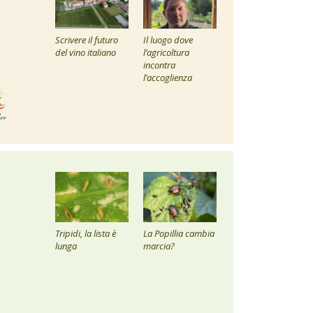
Scrivere il futuro
Il luogo dove
del vino italiano
l’agricoltura
incontra
l’accoglienza
Tripidi, la lista è
La Popillia cambia
lunga
marcia?