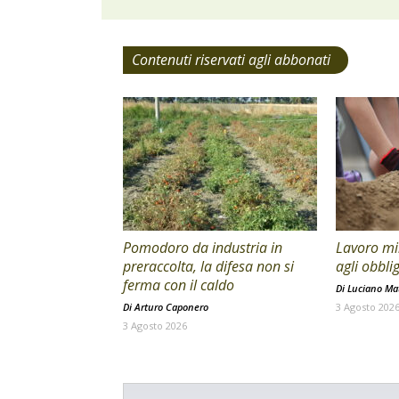
Contenuti riservati agli abbonati
Pomodoro da industria in
Lavoro min
preraccolta, la difesa non si
agli obblig
ferma con il caldo
Di
Luciano Mat
Di
Arturo Caponero
3 Agosto 202
3 Agosto 2026