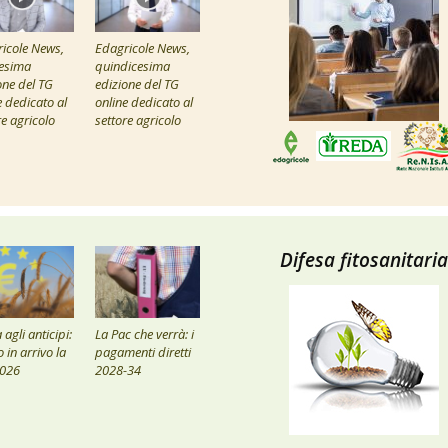
icole News,
Edagricole News,
esima
quindicesima
one del TG
edizione del TG
e dedicato al
online dedicato al
re agricolo
settore agricolo
Difesa fitosanitaria
agli anticipi:
La Pac che verrà: i
 in arrivo la
pagamenti diretti
2026
2028-34