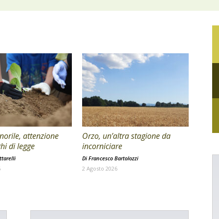
orile, attenzione
Orzo, un’altra stagione da
hi di legge
incorniciare
tarelli
Di
Francesco Bartolozzi
6
2 Agosto 2026