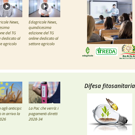
icole News,
Edagricole News,
esima
quindicesima
one del TG
edizione del TG
e dedicato al
online dedicato al
re agricolo
settore agricolo
Difesa fitosanitaria
agli anticipi:
La Pac che verrà: i
 in arrivo la
pagamenti diretti
2026
2028-34