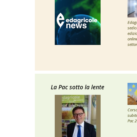
Edagr
sedic
edizi
onlin
setto
La Pac sotto la lente
Corsa 
subito
Pac 