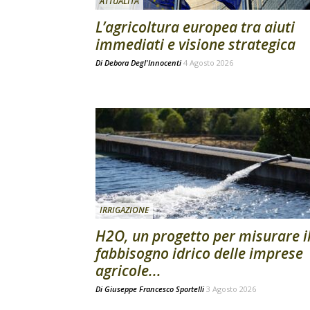
ATTUALITÀ
L’agricoltura europea tra aiuti
immediati e visione strategica
Di
Debora Degl'Innocenti
4 Agosto 2026
IRRIGAZIONE
H2O, un progetto per misurare i
fabbisogno idrico delle imprese
agricole...
Di
Giuseppe Francesco Sportelli
3 Agosto 2026