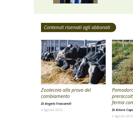
Contenuti riservati agli abbonati
Zootecnia alla prova del
Pomodoro 
cambiamento
preraccolt
ferma con 
Di
Angelo Frascarelli
4 Agosto 2026
Di
Arturo Cap
3 Agosto 202