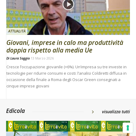
ATTUALITÀ
Giovani, imprese in calo ma produttività
doppia rispetto alla media Ue
Di
Laura Saggio
13 Marzo 2026
Cresce l’occupazione giovanile (+6%). Un’impresa su tre investe in
tecnologie per ridurre consumi e costi: l’analisi Coldiretti diffusa in
occasione della finale a Roma degli Oscar Green consegnati a
cinque imprese giovani
Edicola
visualizza tutti