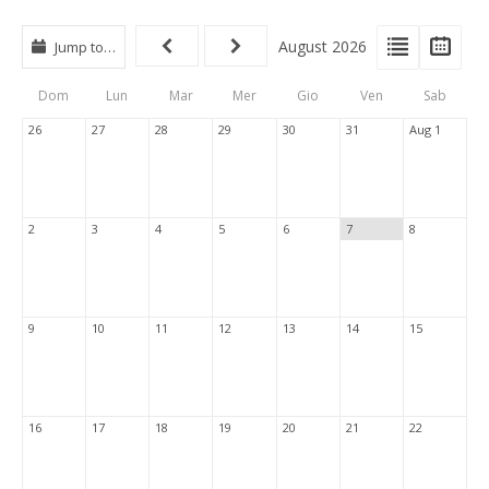
View
View
Vie
August 2026
Jump to…
Events
Eve
Type
List
Cal
Dom
Lun
Mar
Mer
Gio
Ven
Sab
Tabs
26
27
28
29
30
31
Aug 1
2
3
4
5
6
7
8
9
10
11
12
13
14
15
16
17
18
19
20
21
22