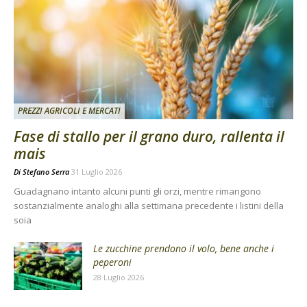
PREZZI AGRICOLI E MERCATI
Fase di stallo per il grano duro, rallenta il
mais
Di
Stefano Serra
31 Luglio 2026
Guadagnano intanto alcuni punti gli orzi, mentre rimangono
sostanzialmente analoghi alla settimana precedente i listini della
soia
Le zucchine prendono il volo, bene anche i
peperoni
28 Luglio 2026