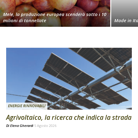
Mele, la produzione europea scenderà sotto i 10
milioni di tonnellate
Made in Ita
ENERGIE RINNOVABILI
Agrivoltaico, la ricerca che indica la strada
Di
Elena Gherardi
5 Agosto 2026