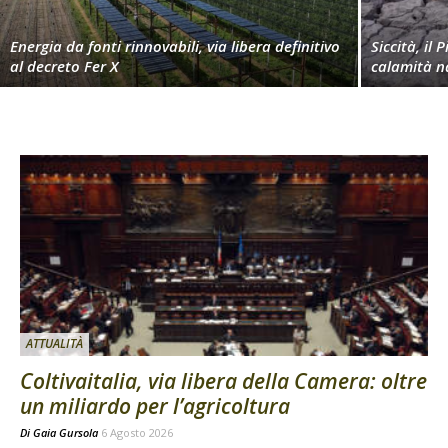
Energia da fonti rinnovabili, via libera definitivo
Siccità, il 
al decreto Fer X
calamità n
ATTUALITÀ
Coltivaitalia, via libera della Camera: oltre
un miliardo per l’agricoltura
Di
Gaia Gursola
6 Agosto 2026