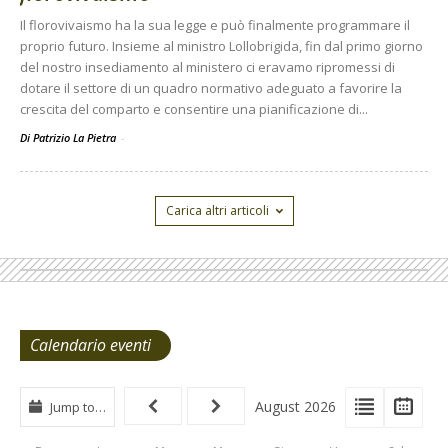
Il florovivaismo ha la sua legge e può finalmente programmare il
proprio futuro. Insieme al ministro Lollobrigida, fin dal primo giorno
del nostro insediamento al ministero ci eravamo ripromessi di
dotare il settore di un quadro normativo adeguato a favorire la
crescita del comparto e consentire una pianificazione di...
Di Patrizio La Pietra
-
Carica altri articoli
Calendario eventi
View
View
Vie
August 2026
Jump to…
Events
Eve
Type
List
Cal