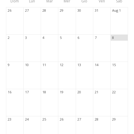
Dom
Lun
Mar
Mer
Gio
Ven
Sab
Tabs
26
27
28
29
30
31
Aug 1
2
3
4
5
6
7
8
9
10
11
12
13
14
15
16
17
18
19
20
21
22
23
24
25
26
27
28
29