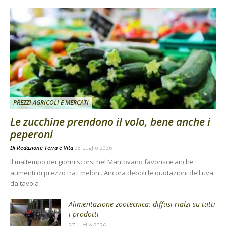
PREZZI AGRICOLI E MERCATI
Le zucchine prendono il volo, bene anche i
peperoni
Di
Redazione Terra e Vita
28 Luglio 2026
Il maltempo dei giorni scorsi nel Mantovano favorisce anche
aumenti di prezzo tra i meloni. Ancora deboli le quotazioni dell'uva
da tavola
Alimentazione zootecnica: diffusi rialzi su tutti
i prodotti
27 Luglio 2026