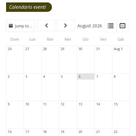
Calendario eventi
View
View
Vie
August 2026
Jump to…
Events
Eve
Type
List
Cal
Dom
Lun
Mar
Mer
Gio
Ven
Sab
Tabs
26
27
28
29
30
31
Aug 1
2
3
4
5
6
7
8
9
10
11
12
13
14
15
16
17
18
19
20
21
22