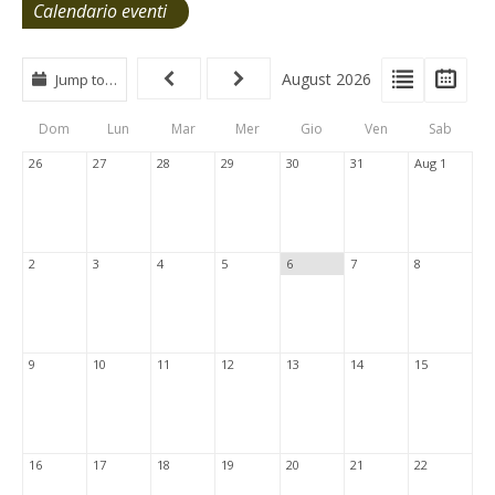
Calendario eventi
View
View
Vie
August 2026
Jump to…
Events
Eve
Type
List
Cal
Dom
Lun
Mar
Mer
Gio
Ven
Sab
Tabs
26
27
28
29
30
31
Aug 1
2
3
4
5
6
7
8
9
10
11
12
13
14
15
16
17
18
19
20
21
22