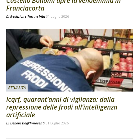
Castello Bonomi apre la vendemmia in
Franciacorta
Di
Redazione Terra e Vita
31 Luglio 2026
ATTUALITÀ
Icqrf, quarant’anni di vigilanza: dalla
repressione delle frodi all’intelligenza
artificiale
Di
Debora Degl'Innocenti
31 Luglio 2026