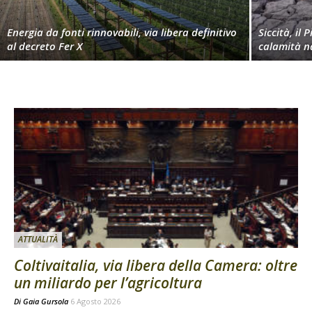
Energia da fonti rinnovabili, via libera definitivo
Siccità, il 
al decreto Fer X
calamità n
ATTUALITÀ
Coltivaitalia, via libera della Camera: oltre
un miliardo per l’agricoltura
Di
Gaia Gursola
6 Agosto 2026