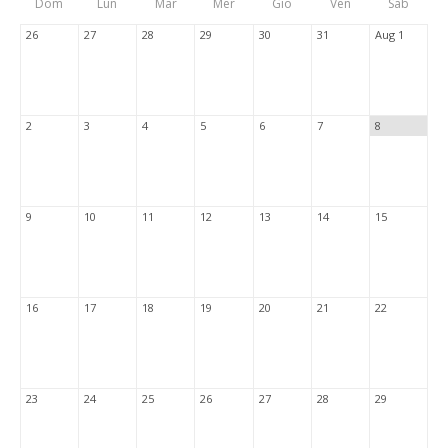
Dom
Lun
Mar
Mer
Gio
Ven
Sab
Tabs
26
27
28
29
30
31
Aug 1
2
3
4
5
6
7
8
9
10
11
12
13
14
15
16
17
18
19
20
21
22
23
24
25
26
27
28
29