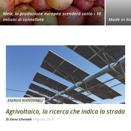
Mele, la produzione europea scenderà sotto i 10
milioni di tonnellate
Made in Ita
ENERGIE RINNOVABILI
Agrivoltaico, la ricerca che indica la strada
Di
Elena Gherardi
5 Agosto 2026