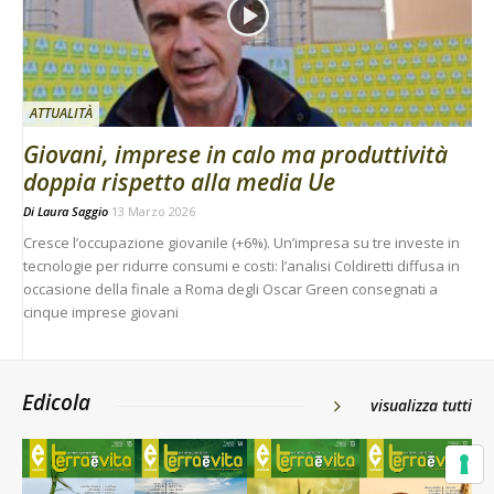
ATTUALITÀ
Giovani, imprese in calo ma produttività
doppia rispetto alla media Ue
Di
Laura Saggio
13 Marzo 2026
Cresce l’occupazione giovanile (+6%). Un’impresa su tre investe in
tecnologie per ridurre consumi e costi: l’analisi Coldiretti diffusa in
occasione della finale a Roma degli Oscar Green consegnati a
cinque imprese giovani
Edicola
visualizza tutti