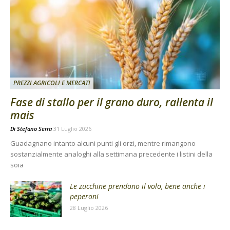
PREZZI AGRICOLI E MERCATI
Fase di stallo per il grano duro, rallenta il
mais
Di
Stefano Serra
31 Luglio 2026
Guadagnano intanto alcuni punti gli orzi, mentre rimangono
sostanzialmente analoghi alla settimana precedente i listini della
soia
Le zucchine prendono il volo, bene anche i
peperoni
28 Luglio 2026