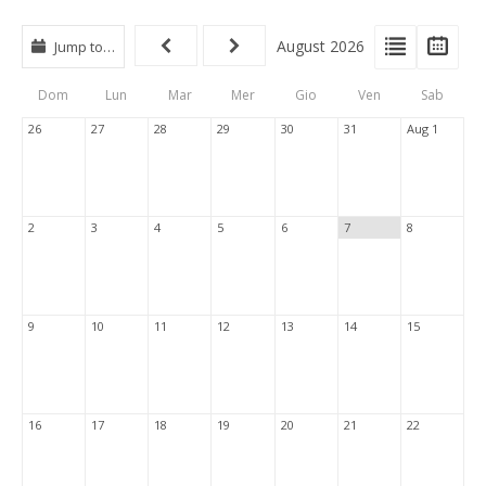
View
View
Vie
August 2026
Jump to…
Events
Eve
Type
List
Cal
Dom
Lun
Mar
Mer
Gio
Ven
Sab
Tabs
26
27
28
29
30
31
Aug 1
2
3
4
5
6
7
8
9
10
11
12
13
14
15
16
17
18
19
20
21
22