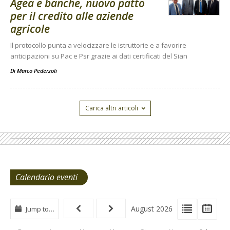
Agea e banche, nuovo patto
per il credito alle aziende
agricole
Il protocollo punta a velocizzare le istruttorie e a favorire
anticipazioni su Pac e Psr grazie ai dati certificati del Sian
Di
Marco Pederzoli
Carica altri articoli
Calendario eventi
View
View
Vie
August 2026
Jump to…
Events
Eve
Type
List
Cal