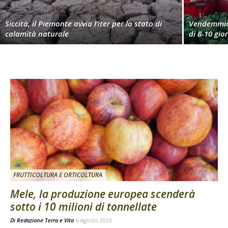
Siccità, il Piemonte avvia l’iter per lo stato di
Vendemmia 
calamità naturale
di 8-10 gio
FRUTTICOLTURA E ORTICOLTURA
Mele, la produzione europea scenderà
sotto i 10 milioni di tonnellate
Di
Redazione Terra e Vita
6 Agosto 2026