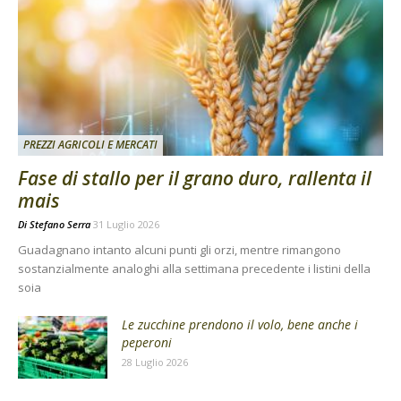
PREZZI AGRICOLI E MERCATI
Fase di stallo per il grano duro, rallenta il
mais
Di
Stefano Serra
31 Luglio 2026
Guadagnano intanto alcuni punti gli orzi, mentre rimangono
sostanzialmente analoghi alla settimana precedente i listini della
soia
Le zucchine prendono il volo, bene anche i
peperoni
28 Luglio 2026