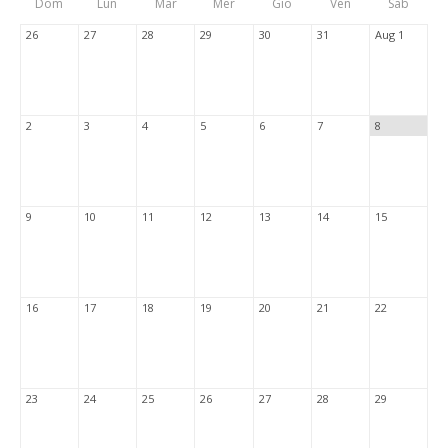
Dom
Lun
Mar
Mer
Gio
Ven
Sab
Tabs
26
27
28
29
30
31
Aug 1
2
3
4
5
6
7
8
9
10
11
12
13
14
15
16
17
18
19
20
21
22
23
24
25
26
27
28
29