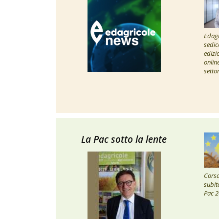
Edagr
sedic
edizi
onlin
setto
La Pac sotto la lente
Corsa 
subito
Pac 