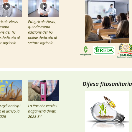
icole News,
Edagricole News,
esima
quindicesima
one del TG
edizione del TG
e dedicato al
online dedicato al
re agricolo
settore agricolo
Difesa fitosanitaria
agli anticipi:
La Pac che verrà: i
 in arrivo la
pagamenti diretti
2026
2028-34