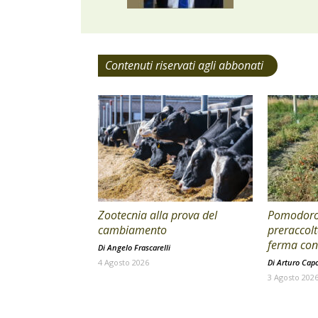
Contenuti riservati agli abbonati
Zootecnia alla prova del
Pomodoro 
cambiamento
preraccolt
ferma con 
Di
Angelo Frascarelli
4 Agosto 2026
Di
Arturo Cap
3 Agosto 202