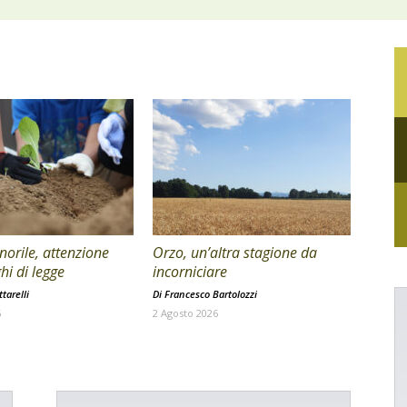
orile, attenzione
Orzo, un’altra stagione da
hi di legge
incorniciare
tarelli
Di
Francesco Bartolozzi
6
2 Agosto 2026