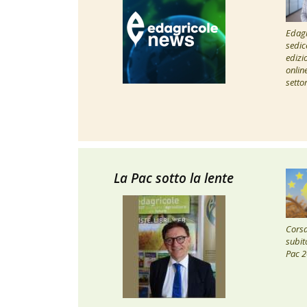
Edagr
sedic
edizi
onlin
setto
La Pac sotto la lente
Corsa 
subito
Pac 