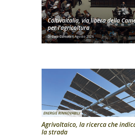
Coltivaitalia, via libera della Cam
per l’agricoltura
Di
Gaia Gursola
6 Agosto 2026
ENERGIE RINNOVABILI
Agrivoltaico, la ricerca che indic
la strada