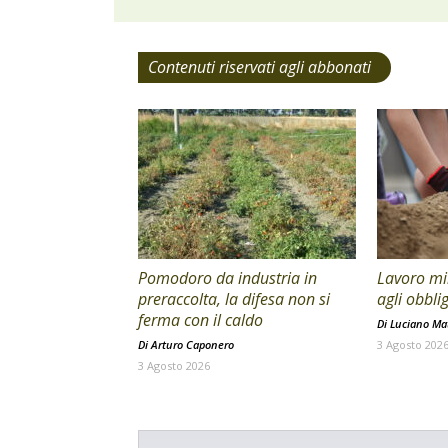
Contenuti riservati agli abbonati
Pomodoro da industria in
Lavoro min
preraccolta, la difesa non si
agli obblig
ferma con il caldo
Di
Luciano Mat
Di
Arturo Caponero
3 Agosto 202
3 Agosto 2026