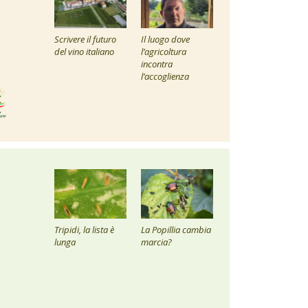
Scrivere il futuro
Il luogo dove
del vino italiano
l’agricoltura
incontra
l’accoglienza
Tripidi, la lista è
La Popillia cambia
lunga
marcia?