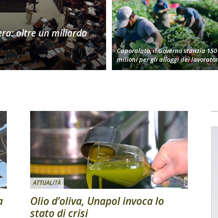
era: oltre un miliardo
Caporalato, il Governo stanzia 150
milioni per gli alloggi dei lavorator
ATTUALITÀ
a
Olio d’oliva, Unapol invoca lo
stato di crisi