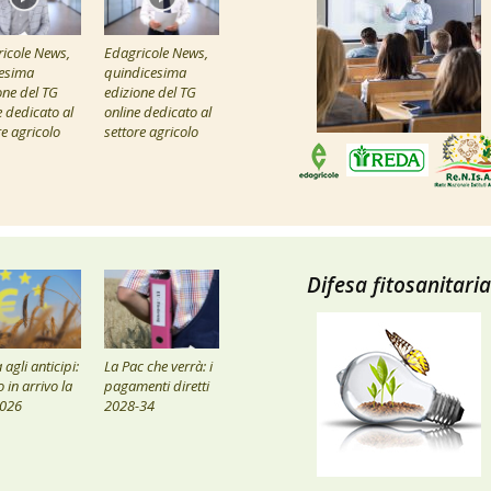
icole News,
Edagricole News,
esima
quindicesima
one del TG
edizione del TG
e dedicato al
online dedicato al
re agricolo
settore agricolo
Difesa fitosanitaria
agli anticipi:
La Pac che verrà: i
 in arrivo la
pagamenti diretti
2026
2028-34