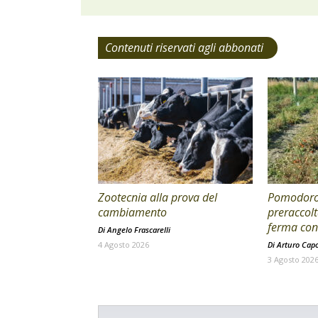
Contenuti riservati agli abbonati
Zootecnia alla prova del
Pomodoro 
cambiamento
preraccolt
ferma con 
Di
Angelo Frascarelli
4 Agosto 2026
Di
Arturo Cap
3 Agosto 202