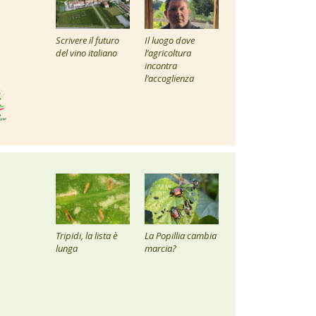
Scrivere il futuro
Il luogo dove
del vino italiano
l’agricoltura
incontra
l’accoglienza
Tripidi, la lista è
La Popillia cambia
lunga
marcia?