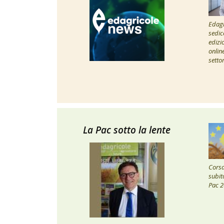
Edagr
sedic
edizi
onlin
setto
La Pac sotto la lente
Corsa 
subito
Pac 