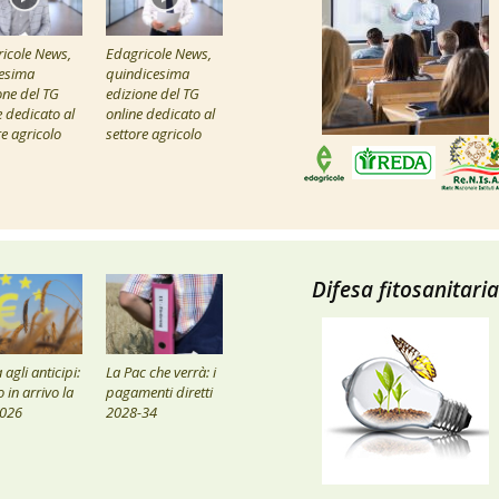
icole News,
Edagricole News,
esima
quindicesima
one del TG
edizione del TG
e dedicato al
online dedicato al
re agricolo
settore agricolo
Difesa fitosanitaria
agli anticipi:
La Pac che verrà: i
 in arrivo la
pagamenti diretti
2026
2028-34