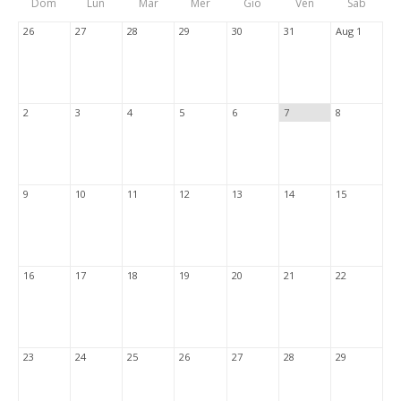
Dom
Lun
Mar
Mer
Gio
Ven
Sab
Tabs
26
27
28
29
30
31
Aug 1
2
3
4
5
6
7
8
9
10
11
12
13
14
15
16
17
18
19
20
21
22
23
24
25
26
27
28
29