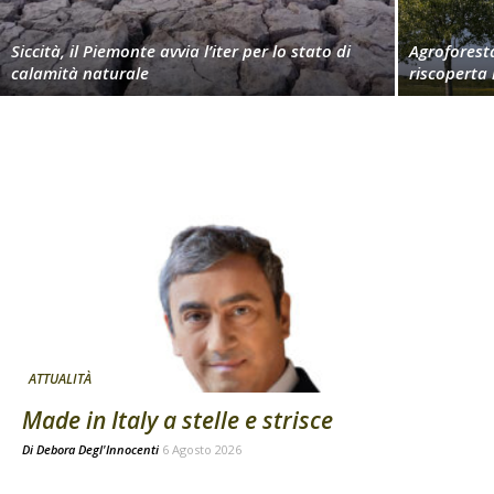
Siccità, il Piemonte avvia l’iter per lo stato di
Agroforest
calamità naturale
riscoperta
ATTUALITÀ
Made in Italy a stelle e strisce
Di
Debora Degl'Innocenti
6 Agosto 2026