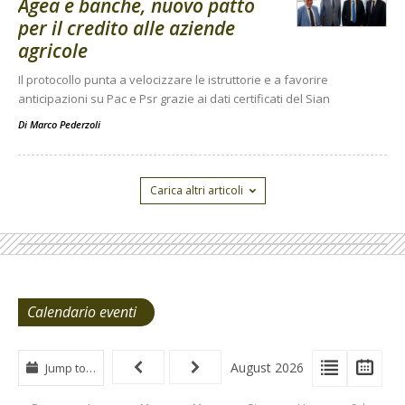
Agea e banche, nuovo patto
per il credito alle aziende
agricole
Il protocollo punta a velocizzare le istruttorie e a favorire
anticipazioni su Pac e Psr grazie ai dati certificati del Sian
Di
Marco Pederzoli
Carica altri articoli
Calendario eventi
View
View
Vie
August 2026
Jump to…
Events
Eve
Type
List
Cal