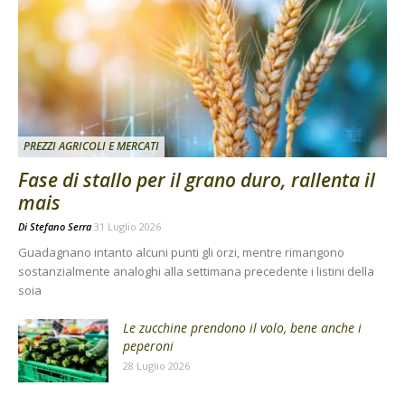
PREZZI AGRICOLI E MERCATI
Fase di stallo per il grano duro, rallenta il
mais
Di
Stefano Serra
31 Luglio 2026
Guadagnano intanto alcuni punti gli orzi, mentre rimangono
sostanzialmente analoghi alla settimana precedente i listini della
soia
Le zucchine prendono il volo, bene anche i
peperoni
28 Luglio 2026