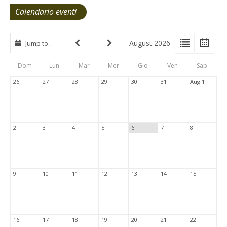
Calendario eventi
View
View
Vie
August 2026
Jump to…
Events
Eve
Type
List
Cal
Dom
Lun
Mar
Mer
Gio
Ven
Sab
Tabs
26
27
28
29
30
31
Aug 1
2
3
4
5
6
7
8
9
10
11
12
13
14
15
16
17
18
19
20
21
22