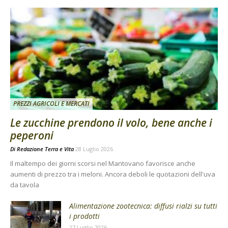
PREZZI AGRICOLI E MERCATI
Le zucchine prendono il volo, bene anche i
peperoni
Di
Redazione Terra e Vita
28 Luglio 2026
Il maltempo dei giorni scorsi nel Mantovano favorisce anche
aumenti di prezzo tra i meloni. Ancora deboli le quotazioni dell'uva
da tavola
Alimentazione zootecnica: diffusi rialzi su tutti
i prodotti
27 Luglio 2026