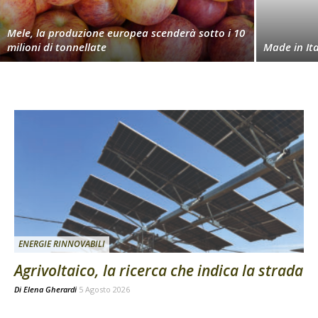
Mele, la produzione europea scenderà sotto i 10
milioni di tonnellate
Made in Ita
ENERGIE RINNOVABILI
Agrivoltaico, la ricerca che indica la strada
Di
Elena Gherardi
5 Agosto 2026