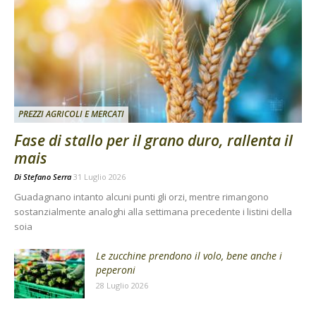
PREZZI AGRICOLI E MERCATI
Fase di stallo per il grano duro, rallenta il
mais
Di
Stefano Serra
31 Luglio 2026
Guadagnano intanto alcuni punti gli orzi, mentre rimangono
sostanzialmente analoghi alla settimana precedente i listini della
soia
Le zucchine prendono il volo, bene anche i
peperoni
28 Luglio 2026