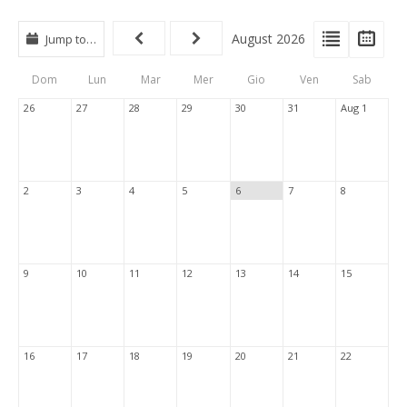
View
View
Vie
August 2026
Jump to…
Events
Eve
Type
List
Cal
Dom
Lun
Mar
Mer
Gio
Ven
Sab
Tabs
26
27
28
29
30
31
Aug 1
2
3
4
5
6
7
8
9
10
11
12
13
14
15
16
17
18
19
20
21
22