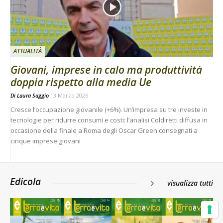
ATTUALITÀ
Giovani, imprese in calo ma produttività
doppia rispetto alla media Ue
Di
Laura Saggio
13 Marzo 2026
Cresce l’occupazione giovanile (+6%). Un’impresa su tre investe in
tecnologie per ridurre consumi e costi: l’analisi Coldiretti diffusa in
occasione della finale a Roma degli Oscar Green consegnati a
cinque imprese giovani
Edicola
visualizza tutti