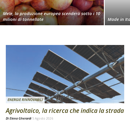
Mele, la produzione europea scenderà sotto i 10
milioni di tonnellate
Made in Ita
ENERGIE RINNOVABILI
Agrivoltaico, la ricerca che indica la strada
Di
Elena Gherardi
5 Agosto 2026