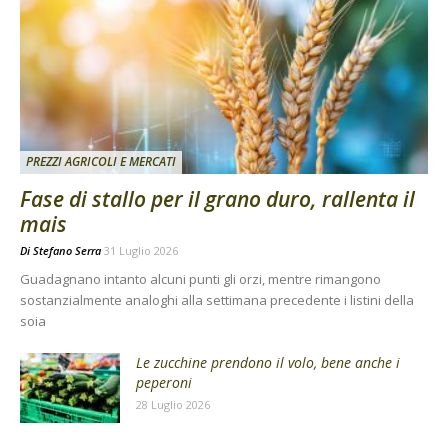
PREZZI AGRICOLI E MERCATI
Fase di stallo per il grano duro, rallenta il
mais
Di
Stefano Serra
31 Luglio 2026
Guadagnano intanto alcuni punti gli orzi, mentre rimangono
sostanzialmente analoghi alla settimana precedente i listini della
soia
Le zucchine prendono il volo, bene anche i
peperoni
28 Luglio 2026