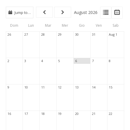
View
View
Vie
August 2026
Jump to…
Events
Eve
Type
List
Cal
Dom
Lun
Mar
Mer
Gio
Ven
Sab
Tabs
26
27
28
29
30
31
Aug 1
2
3
4
5
6
7
8
9
10
11
12
13
14
15
16
17
18
19
20
21
22