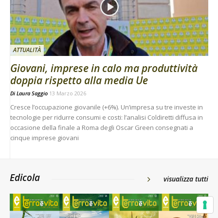
ATTUALITÀ
Giovani, imprese in calo ma produttività
doppia rispetto alla media Ue
Di
Laura Saggio
13 Marzo 2026
Cresce l’occupazione giovanile (+6%). Un’impresa su tre investe in
tecnologie per ridurre consumi e costi: l’analisi Coldiretti diffusa in
occasione della finale a Roma degli Oscar Green consegnati a
cinque imprese giovani
Edicola
visualizza tutti