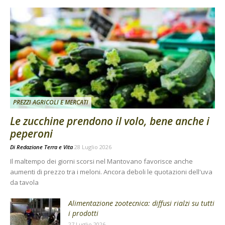
PREZZI AGRICOLI E MERCATI
Le zucchine prendono il volo, bene anche i
peperoni
Di
Redazione Terra e Vita
28 Luglio 2026
Il maltempo dei giorni scorsi nel Mantovano favorisce anche
aumenti di prezzo tra i meloni. Ancora deboli le quotazioni dell'uva
da tavola
Alimentazione zootecnica: diffusi rialzi su tutti
i prodotti
27 Luglio 2026