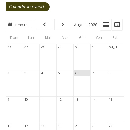
Calendario eventi
View
View
Vie
August 2026
Jump to…
Events
Eve
Type
List
Cal
Dom
Lun
Mar
Mer
Gio
Ven
Sab
Tabs
26
27
28
29
30
31
Aug 1
2
3
4
5
6
7
8
9
10
11
12
13
14
15
16
17
18
19
20
21
22