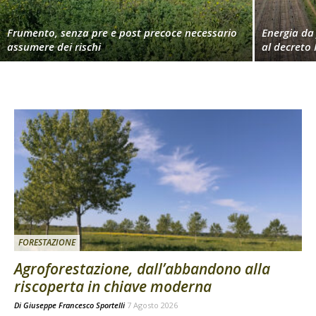
Frumento, senza pre e post precoce necessario
Energia da 
assumere dei rischi
al decreto 
FORESTAZIONE
Agroforestazione, dall’abbandono alla
riscoperta in chiave moderna
Di
Giuseppe Francesco Sportelli
7 Agosto 2026