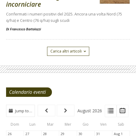
incorniciare
Confermati i numeri positivi del 2025. Ancora una volta Nord (75
q/ha) e Centro (76 q/ha) sugli scudi
Di
Francesco Bartolozzi
Carica altri articoli
Calendario eventi
View
View
Vie
August 2026
Jump to…
Events
Eve
Type
List
Cal
Dom
Lun
Mar
Mer
Gio
Ven
Sab
Tabs
26
27
28
29
30
31
Aug 1