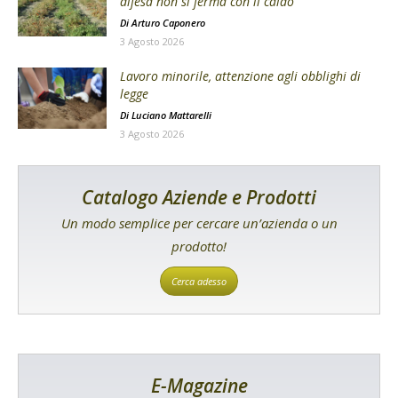
difesa non si ferma con il caldo
Di
Arturo Caponero
3 Agosto 2026
Lavoro minorile, attenzione agli obblighi di
legge
Di
Luciano Mattarelli
3 Agosto 2026
Catalogo Aziende e Prodotti
Un modo semplice per cercare un’azienda o un
prodotto!
Cerca adesso
E-Magazine