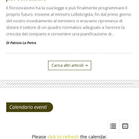
Il florovivaismo ha la sua legge e può finalmente programmare il
proprio futuro. Insieme al ministro Lollobrigida, fin dal primo giorno
del nostro insediamento al ministero ci eravamo ripromessi di
dotare il settore di un quadro normativo adeguato a favorire la
crescita del comparto e consentire una pianificazione di...
Di Patrizio La Pietra
-
Carica altri articoli
Calendario eventi
View
View
Vie
Events
Eve
Type
Please
click to refresh
the calendar.
List
Cal