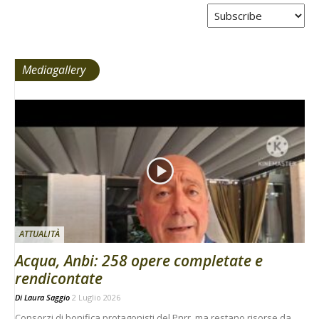
Tabs
Mediagallery
ATTUALITÀ
Acqua, Anbi: 258 opere completate e
rendicontate
Di
Laura Saggio
2 Luglio 2026
Consorzi di bonifica protagonisti del Pnrr, ma restano risorse da