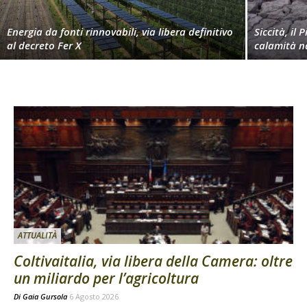
Energia da fonti rinnovabili, via libera definitivo
Siccità, il 
al decreto Fer X
calamità n
ATTUALITÀ
Coltivaitalia, via libera della Camera: oltre
un miliardo per l’agricoltura
Di
Gaia Gursola
6 Agosto 2026