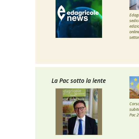
Edagr
sedic
edizi
onlin
setto
La Pac sotto la lente
Corsa 
subito
Pac 