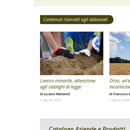
Contenuti riservati agli abbonati
Lavoro minorile, attenzione
Orzo, un’a
agli obblighi di legge
incornicia
Di
Luciano Mattarelli
Di
Francesco B
3 Agosto 2026
2 Agosto 202
Catalogo Aziende e Prodotti