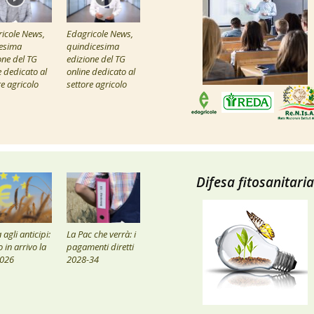
icole News,
Edagricole News,
esima
quindicesima
one del TG
edizione del TG
e dedicato al
online dedicato al
re agricolo
settore agricolo
Difesa fitosanitaria
agli anticipi:
La Pac che verrà: i
 in arrivo la
pagamenti diretti
2026
2028-34