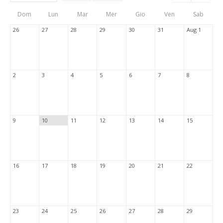
Events
Eve
Type
List
Cal
Dom
Lun
Mar
Mer
Gio
Ven
Sab
Tabs
26
27
28
29
30
31
Aug 1
2
3
4
5
6
7
8
9
10
11
12
13
14
15
16
17
18
19
20
21
22
23
24
25
26
27
28
29