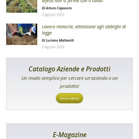
difesa non si ferma con il caldo
Di
Arturo Caponero
3 Agosto 2026
Lavoro minorile, attenzione agli obblighi di
legge
Di
Luciano Mattarelli
3 Agosto 2026
Catalogo Aziende e Prodotti
Un modo semplice per cercare un’azienda o un
prodotto!
Cerca adesso
E-Magazine