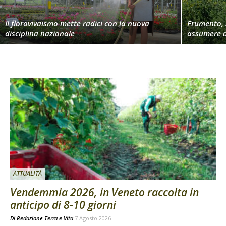
Il florovivaismo mette radici con la nuova
Frumento, 
disciplina nazionale
assumere d
ATTUALITÀ
Vendemmia 2026, in Veneto raccolta in
anticipo di 8-10 giorni
Di
Redazione Terra e Vita
7 Agosto 2026