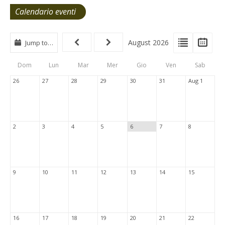
Calendario eventi
View
View
Vie
August 2026
Jump to…
Events
Eve
Type
List
Cal
Dom
Lun
Mar
Mer
Gio
Ven
Sab
Tabs
26
27
28
29
30
31
Aug 1
2
3
4
5
6
7
8
9
10
11
12
13
14
15
16
17
18
19
20
21
22