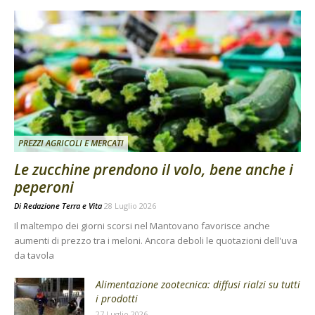
PREZZI AGRICOLI E MERCATI
Le zucchine prendono il volo, bene anche i
peperoni
Di
Redazione Terra e Vita
28 Luglio 2026
Il maltempo dei giorni scorsi nel Mantovano favorisce anche
aumenti di prezzo tra i meloni. Ancora deboli le quotazioni dell'uva
da tavola
Alimentazione zootecnica: diffusi rialzi su tutti
i prodotti
27 Luglio 2026