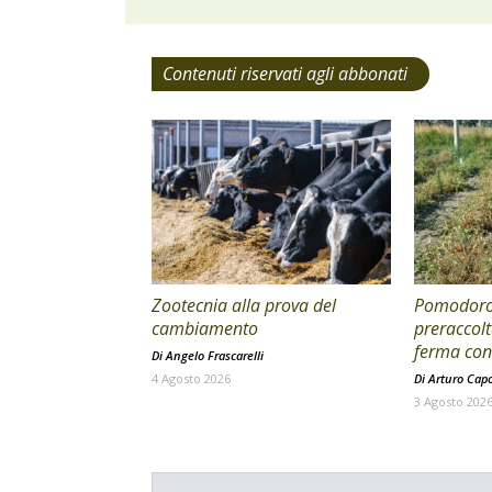
Contenuti riservati agli abbonati
Zootecnia alla prova del
Pomodoro 
cambiamento
preraccolt
ferma con 
Di
Angelo Frascarelli
4 Agosto 2026
Di
Arturo Cap
3 Agosto 202