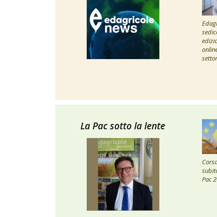
Edagr
sedic
edizi
onlin
setto
La Pac sotto la lente
Corsa 
subito
Pac 