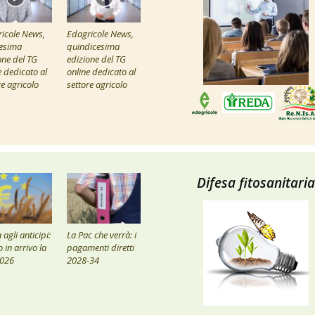
icole News,
Edagricole News,
esima
quindicesima
one del TG
edizione del TG
e dedicato al
online dedicato al
re agricolo
settore agricolo
Difesa fitosanitaria
agli anticipi:
La Pac che verrà: i
 in arrivo la
pagamenti diretti
2026
2028-34