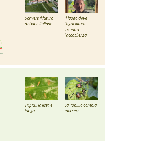
Scrivere il futuro
Il luogo dove
del vino italiano
l’agricoltura
incontra
l’accoglienza
Tripidi, la lista è
La Popillia cambia
lunga
marcia?