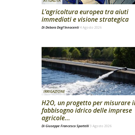
ATTUALITÀ
L’agricoltura europea tra aiuti
immediati e visione strategica
Di
Debora Degl'Innocenti
4 Agosto 2026
IRRIGAZIONE
H2O, un progetto per misurare i
fabbisogno idrico delle imprese
agricole...
Di
Giuseppe Francesco Sportelli
3 Agosto 2026