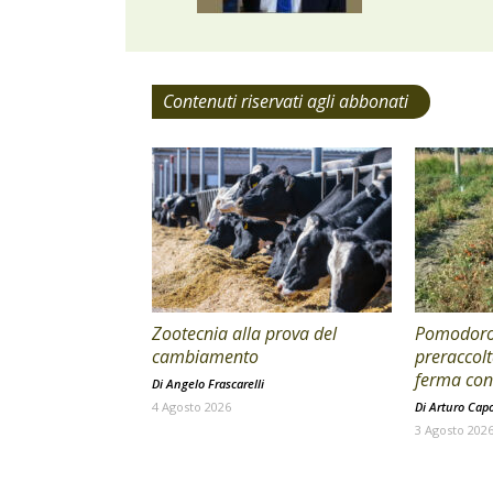
Contenuti riservati agli abbonati
Zootecnia alla prova del
Pomodoro 
cambiamento
preraccolt
ferma con 
Di
Angelo Frascarelli
4 Agosto 2026
Di
Arturo Cap
3 Agosto 202