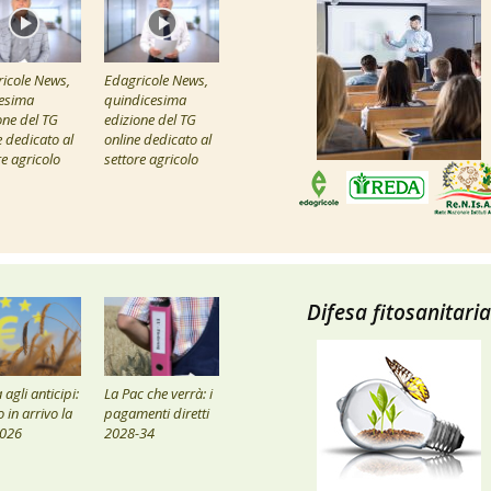
icole News,
Edagricole News,
esima
quindicesima
one del TG
edizione del TG
e dedicato al
online dedicato al
re agricolo
settore agricolo
Difesa fitosanitaria
agli anticipi:
La Pac che verrà: i
 in arrivo la
pagamenti diretti
2026
2028-34