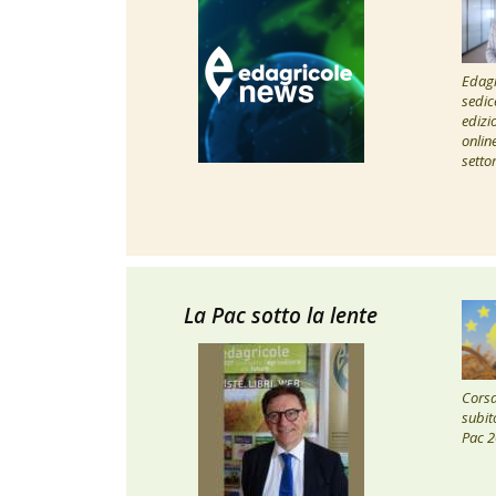
Edagr
sedic
edizi
onlin
setto
La Pac sotto la lente
Corsa 
subito
Pac 