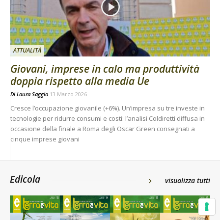
ATTUALITÀ
Giovani, imprese in calo ma produttività
doppia rispetto alla media Ue
Di
Laura Saggio
13 Marzo 2026
Cresce l’occupazione giovanile (+6%). Un’impresa su tre investe in
tecnologie per ridurre consumi e costi: l’analisi Coldiretti diffusa in
occasione della finale a Roma degli Oscar Green consegnati a
cinque imprese giovani
Edicola
visualizza tutti