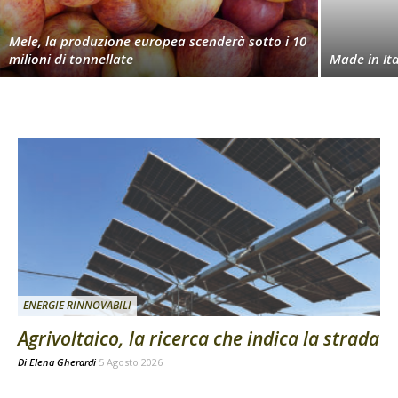
Mele, la produzione europea scenderà sotto i 10
milioni di tonnellate
Made in Ita
ENERGIE RINNOVABILI
Agrivoltaico, la ricerca che indica la strada
Di
Elena Gherardi
5 Agosto 2026