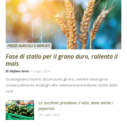
PREZZI AGRICOLI E MERCATI
Fase di stallo per il grano duro, rallenta il
mais
Di
Stefano Serra
31 Luglio 2026
Guadagnano intanto alcuni punti gli orzi, mentre rimangono
sostanzialmente analoghi alla settimana precedente i listini della
soia
Le zucchine prendono il volo, bene anche i
peperoni
28 Luglio 2026