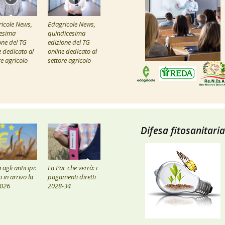
icole News,
Edagricole News,
esima
quindicesima
one del TG
edizione del TG
e dedicato al
online dedicato al
re agricolo
settore agricolo
Difesa fitosanitaria
agli anticipi:
La Pac che verrà: i
 in arrivo la
pagamenti diretti
2026
2028-34