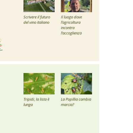
Scrivere il futuro
Il luogo dove
del vino italiano
l’agricoltura
incontra
l’accoglienza
Tripidi, la lista è
La Popillia cambia
lunga
marcia?