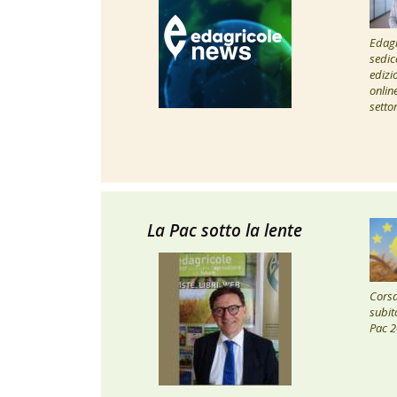
Edagr
sedic
edizi
onlin
setto
La Pac sotto la lente
Corsa 
subito
Pac 