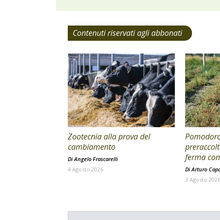
Contenuti riservati agli abbonati
Zootecnia alla prova del
Pomodoro 
cambiamento
preraccolt
ferma con 
Di
Angelo Frascarelli
4 Agosto 2026
Di
Arturo Cap
3 Agosto 202