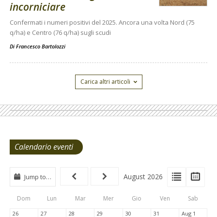
incorniciare
Confermati i numeri positivi del 2025. Ancora una volta Nord (75
q/ha) e Centro (76 q/ha) sugli scudi
Di
Francesco Bartolozzi
Carica altri articoli
Calendario eventi
View
View
Vie
August 2026
Jump to…
Events
Eve
Type
List
Cal
Dom
Lun
Mar
Mer
Gio
Ven
Sab
Tabs
26
27
28
29
30
31
Aug 1