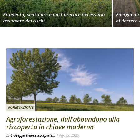
Frumento, senza pre e post precoce necessario
Energia da 
assumere dei rischi
al decreto 
FORESTAZIONE
Agroforestazione, dall’abbandono alla
riscoperta in chiave moderna
Di
Giuseppe Francesco Sportelli
7 Agosto 2026