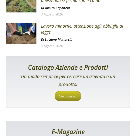
difesa non si ferma con il caldo
Di
Arturo Caponero
3 Agosto 2026
Lavoro minorile, attenzione agli obblighi di
legge
Di
Luciano Mattarelli
3 Agosto 2026
Catalogo Aziende e Prodotti
Un modo semplice per cercare un’azienda o un
prodotto!
Cerca adesso
E-Magazine