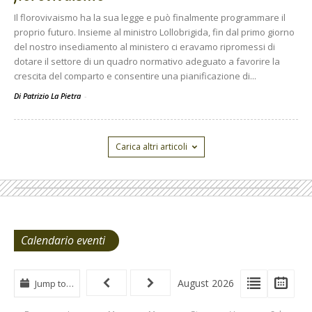
Il florovivaismo ha la sua legge e può finalmente programmare il
proprio futuro. Insieme al ministro Lollobrigida, fin dal primo giorno
del nostro insediamento al ministero ci eravamo ripromessi di
dotare il settore di un quadro normativo adeguato a favorire la
crescita del comparto e consentire una pianificazione di...
Di Patrizio La Pietra
-
Carica altri articoli
Calendario eventi
View
View
Vie
August 2026
Jump to…
Events
Eve
Type
List
Cal