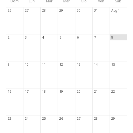
Dom
Lun
Mar
Mer
Gio
Ven
Sab
Tabs
26
27
28
29
30
31
Aug 1
2
3
4
5
6
7
8
9
10
11
12
13
14
15
16
17
18
19
20
21
22
23
24
25
26
27
28
29