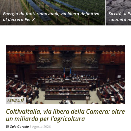
Energia da fonti rinnovabili, via libera definitivo
Siccità, il 
al decreto Fer X
calamità n
ATTUALITÀ
Coltivaitalia, via libera della Camera: oltre
un miliardo per l’agricoltura
Di
Gaia Gursola
6 Agosto 2026