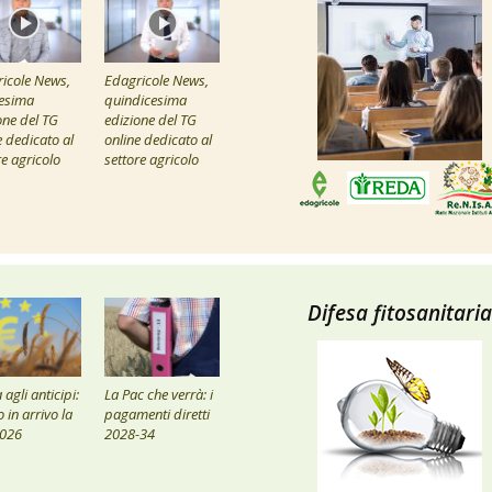
icole News,
Edagricole News,
esima
quindicesima
one del TG
edizione del TG
e dedicato al
online dedicato al
re agricolo
settore agricolo
Difesa fitosanitaria
agli anticipi:
La Pac che verrà: i
 in arrivo la
pagamenti diretti
2026
2028-34