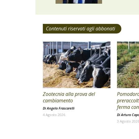
Contenuti riservati agli abbonati
Zootecnia alla prova del
Pomodoro 
cambiamento
preraccolt
ferma con 
Di
Angelo Frascarelli
4 Agosto 2026
Di
Arturo Cap
3 Agosto 202