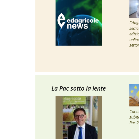
Edagr
sedic
edizi
onlin
setto
La Pac sotto la lente
Corsa 
subito
Pac 