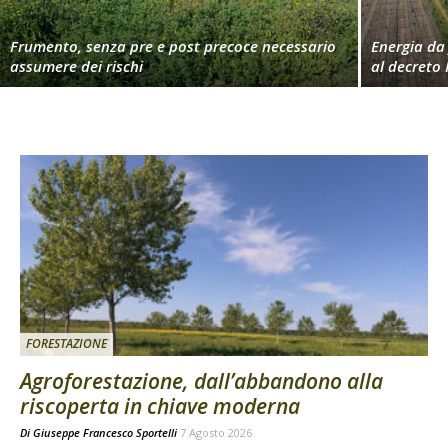
Frumento, senza pre e post precoce necessario
Energia da 
assumere dei rischi
al decreto 
FORESTAZIONE
Agroforestazione, dall’abbandono alla
riscoperta in chiave moderna
Di
Giuseppe Francesco Sportelli
7 Agosto 2026