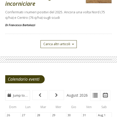
incorniciare
Confermati i numeri positivi del 2025. Ancora una volta Nord (75
q/ha) e Centro (76 q/ha) sugli scudi
Di
Francesco Bartolozzi
Carica altri articoli
Calendario eventi
View
View
Vie
August 2026
Jump to…
Events
Eve
Type
List
Cal
Dom
Lun
Mar
Mer
Gio
Ven
Sab
Tabs
26
27
28
29
30
31
Aug 1