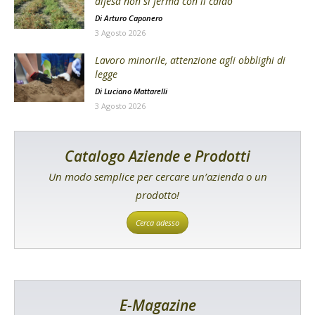
difesa non si ferma con il caldo
Di
Arturo Caponero
3 Agosto 2026
Lavoro minorile, attenzione agli obblighi di
legge
Di
Luciano Mattarelli
3 Agosto 2026
Catalogo Aziende e Prodotti
Un modo semplice per cercare un’azienda o un
prodotto!
Cerca adesso
E-Magazine