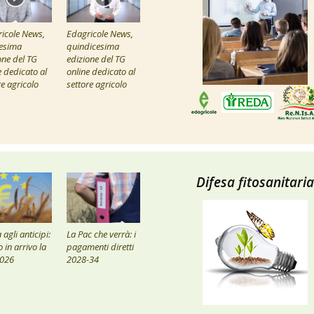
icole News,
Edagricole News,
esima
quindicesima
one del TG
edizione del TG
e dedicato al
online dedicato al
re agricolo
settore agricolo
Difesa fitosanitaria
agli anticipi:
La Pac che verrà: i
 in arrivo la
pagamenti diretti
2026
2028-34