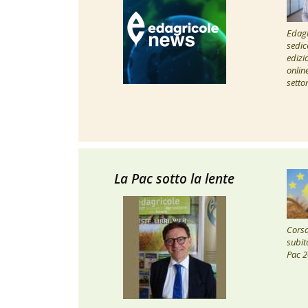
Edagr
sedic
edizi
onlin
setto
La Pac sotto la lente
Corsa 
subito
Pac 