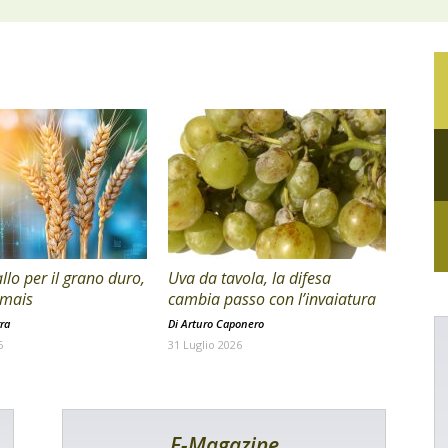
allo per il grano duro,
Uva da tavola, la difesa
l mais
cambia passo con l’invaiatura
ra
Di
Arturo Caponero
6
31 Luglio 2026
E-Magazine