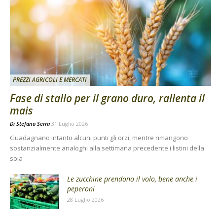
PREZZI AGRICOLI E MERCATI
Fase di stallo per il grano duro, rallenta il
mais
Di
Stefano Serra
31 Luglio 2026
Guadagnano intanto alcuni punti gli orzi, mentre rimangono
sostanzialmente analoghi alla settimana precedente i listini della
soia
Le zucchine prendono il volo, bene anche i
peperoni
28 Luglio 2026