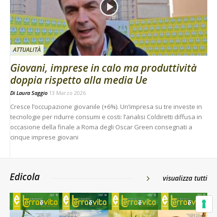
ATTUALITÀ
Giovani, imprese in calo ma produttività
doppia rispetto alla media Ue
Di
Laura Saggio
13 Marzo 2026
Cresce l’occupazione giovanile (+6%). Un’impresa su tre investe in
tecnologie per ridurre consumi e costi: l’analisi Coldiretti diffusa in
occasione della finale a Roma degli Oscar Green consegnati a
cinque imprese giovani
Edicola
visualizza tutti