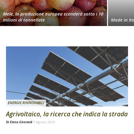
Mele, la produzione europea scenderà sotto i 10
milioni di tonnellate
Made in Ita
ENERGIE RINNOVABILI
Agrivoltaico, la ricerca che indica la strada
Di
Elena Gherardi
5 Agosto 2026