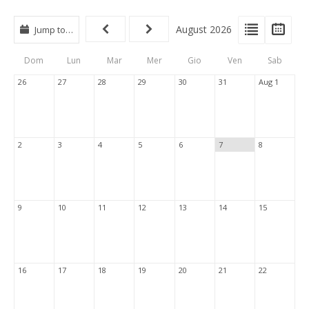
View
View
Vie
August 2026
Jump to…
Events
Eve
Type
List
Cal
Dom
Lun
Mar
Mer
Gio
Ven
Sab
Tabs
26
27
28
29
30
31
Aug 1
2
3
4
5
6
7
8
9
10
11
12
13
14
15
16
17
18
19
20
21
22