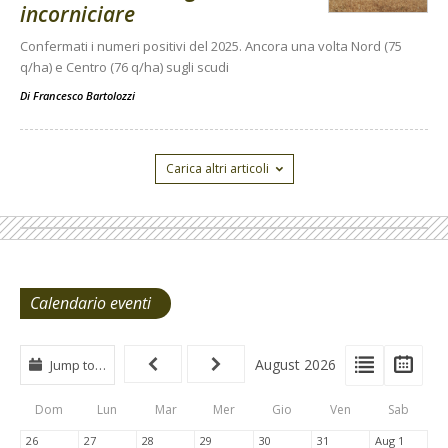
incorniciare
Confermati i numeri positivi del 2025. Ancora una volta Nord (75
q/ha) e Centro (76 q/ha) sugli scudi
Di
Francesco Bartolozzi
Carica altri articoli
Calendario eventi
View
View
Vie
August 2026
Jump to…
Events
Eve
Type
List
Cal
Dom
Lun
Mar
Mer
Gio
Ven
Sab
Tabs
26
27
28
29
30
31
Aug 1