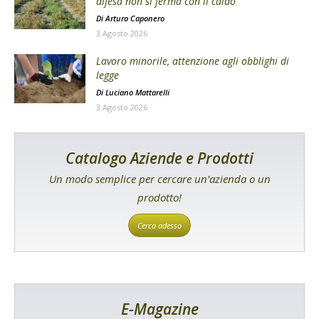
difesa non si ferma con il caldo
Di
Arturo Caponero
3 Agosto 2026
Lavoro minorile, attenzione agli obblighi di
legge
Di
Luciano Mattarelli
3 Agosto 2026
Catalogo Aziende e Prodotti
Un modo semplice per cercare un’azienda o un
prodotto!
Cerca adesso
E-Magazine