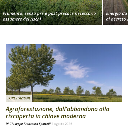
Frumento, senza pre e post precoce necessario
Energia da 
assumere dei rischi
al decreto 
FORESTAZIONE
Agroforestazione, dall’abbandono alla
riscoperta in chiave moderna
Di
Giuseppe Francesco Sportelli
7 Agosto 2026