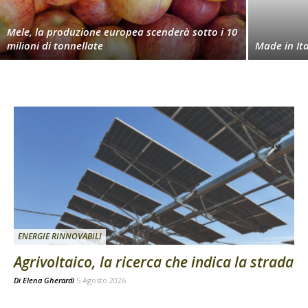
Mele, la produzione europea scenderà sotto i 10
milioni di tonnellate
Made in Ita
ENERGIE RINNOVABILI
Agrivoltaico, la ricerca che indica la strada
Di
Elena Gherardi
5 Agosto 2026