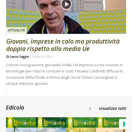
ATTUALITÀ
Giovani, imprese in calo ma produttività
doppia rispetto alla media Ue
Di
Laura Saggio
13 Marzo 2026
Cresce l’occupazione giovanile (+6%). Un’impresa su tre investe in
tecnologie per ridurre consumi e costi: l’analisi Coldiretti diffusa in
occasione della finale a Roma degli Oscar Green consegnati a
cinque imprese giovani
Edicola
visualizza tutti