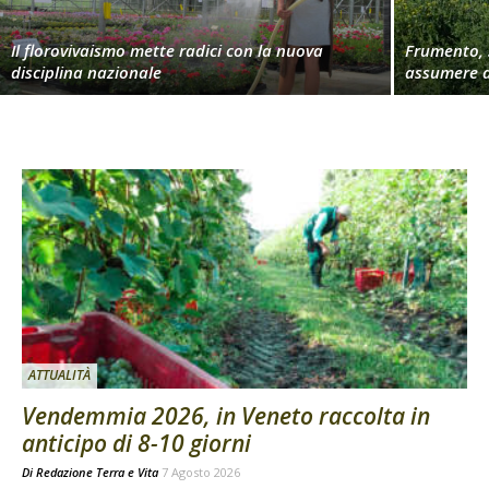
Il florovivaismo mette radici con la nuova
Frumento, 
disciplina nazionale
assumere d
ATTUALITÀ
Vendemmia 2026, in Veneto raccolta in
anticipo di 8-10 giorni
Di
Redazione Terra e Vita
7 Agosto 2026