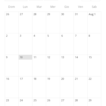
Events
Eve
Type
List
Cal
Dom
Lun
Mar
Mer
Gio
Ven
Sab
Tabs
26
27
28
29
30
31
Aug 1
2
3
4
5
6
7
8
9
10
11
12
13
14
15
16
17
18
19
20
21
22
23
24
25
26
27
28
29