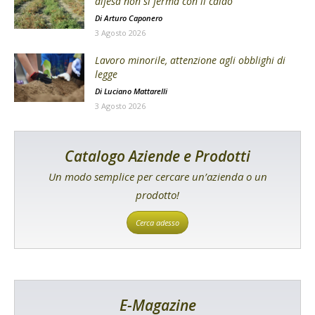
difesa non si ferma con il caldo
Di
Arturo Caponero
3 Agosto 2026
Lavoro minorile, attenzione agli obblighi di
legge
Di
Luciano Mattarelli
3 Agosto 2026
Catalogo Aziende e Prodotti
Un modo semplice per cercare un’azienda o un
prodotto!
Cerca adesso
E-Magazine