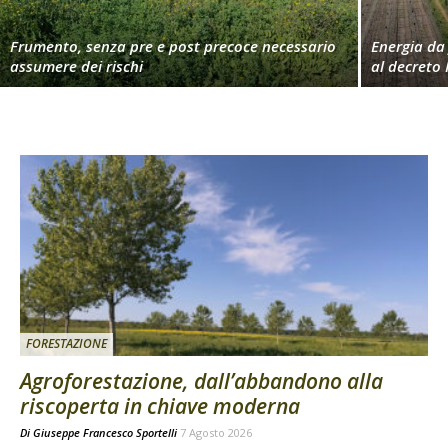
Frumento, senza pre e post precoce necessario
Energia da 
assumere dei rischi
al decreto 
FORESTAZIONE
Agroforestazione, dall’abbandono alla
riscoperta in chiave moderna
Di
Giuseppe Francesco Sportelli
7 Agosto 2026