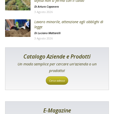
difesa non si ferma con il caldo
Di
Arturo Caponero
3 Agosto 2026
Lavoro minorile, attenzione agli obblighi di
legge
Di
Luciano Mattarelli
3 Agosto 2026
Catalogo Aziende e Prodotti
Un modo semplice per cercare un’azienda o un
prodotto!
Cerca adesso
E-Magazine