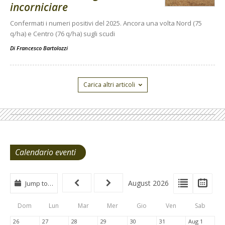
incorniciare
Confermati i numeri positivi del 2025. Ancora una volta Nord (75
q/ha) e Centro (76 q/ha) sugli scudi
Di
Francesco Bartolozzi
Carica altri articoli
Calendario eventi
View
View
Vie
August 2026
Jump to…
Events
Eve
Type
List
Cal
Dom
Lun
Mar
Mer
Gio
Ven
Sab
Tabs
26
27
28
29
30
31
Aug 1