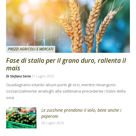
PREZZI AGRICOLI E MERCATI
Fase di stallo per il grano duro, rallenta il
mais
Di
Stefano Serra
31 Luglio 2026
Guadagnano intanto alcuni punti gli orzi, mentre rimangono
sostanzialmente analoghi alla settimana precedente i listini della
soia
Le zucchine prendono il volo, bene anche i
peperoni
28 Luglio 2026