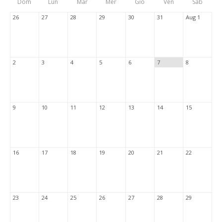
Dom
Lun
Mar
Mer
Gio
Ven
Sab
Tabs
26
27
28
29
30
31
Aug 1
2
3
4
5
6
7
8
9
10
11
12
13
14
15
16
17
18
19
20
21
22
23
24
25
26
27
28
29