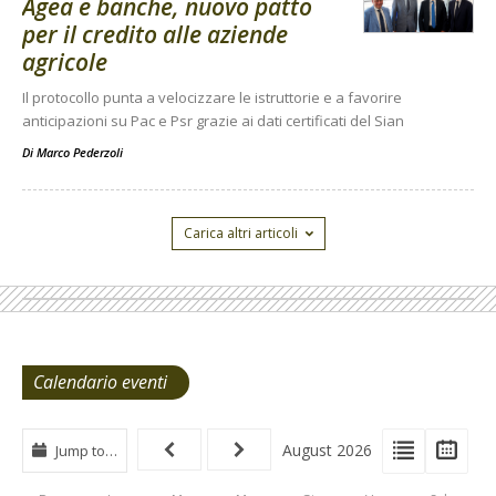
Agea e banche, nuovo patto
per il credito alle aziende
agricole
Il protocollo punta a velocizzare le istruttorie e a favorire
anticipazioni su Pac e Psr grazie ai dati certificati del Sian
Di
Marco Pederzoli
Carica altri articoli
Calendario eventi
View
View
Vie
August 2026
Jump to…
Events
Eve
Type
List
Cal