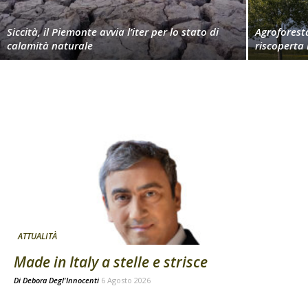
Siccità, il Piemonte avvia l’iter per lo stato di
Agroforest
calamità naturale
riscoperta
ATTUALITÀ
Made in Italy a stelle e strisce
Di
Debora Degl'Innocenti
6 Agosto 2026